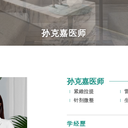
孙克嘉医师
孙克嘉医师
紧緻拉提
针剂微整
学经歷