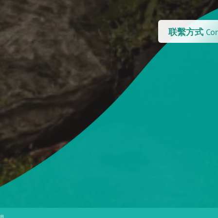
联繫方式
Con
明