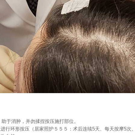
青、助于消肿，并勿揉捏按压施打部位。
进行环形按压（居家照护５５５：术后连续5天、每天按摩5次