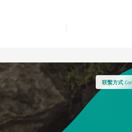
联繫方式
Con