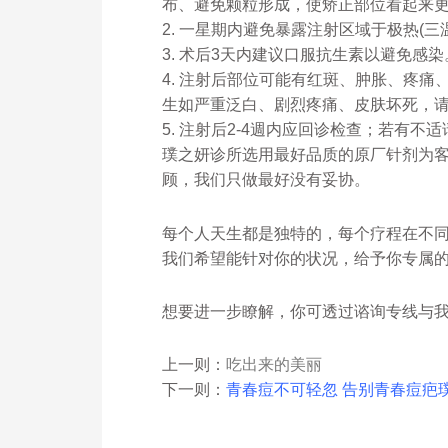
布、避免颗粒形成，使矫正部位看起来
2. 一星期内避免暴露注射区域于极热(
3. 术后3天内建议口服抗生素以避免感染
4. 注射后部位可能有红斑、肿胀、疼
生如严重泛白、剧烈疼痛、皮肤坏死，
5. 注射后2-4週内应回诊检查；若有不
璞之妍诊所选用最好品质的原厂针剂为
顾，我们只做最好没有妥协。
每个人天生都是独特的，每个疗程在不
我们希望能针对你的状况，给予你专属
想要进一步瞭解，你可透过谘询专线与我们联繫
上一则：
吃出来的美丽
下一则：
青春痘不可轻忽 告别青春痘疤