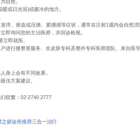
更为自然。
三温暖或日光浴)或极冷的地方。
。
痛、发痒、瘀血或压痛、紧绷感等症状，通常在注射1週内会自然
请立即询问您的主治医师，并回诊检视。
适请立即就医。
客户进行微整形服务、全皮肤专科及整外专科医师团队、来自医
同人身上会有不同效果。
的最佳方案建议。
：02-2740 2777
璞之妍诊所推荐三合一治疗