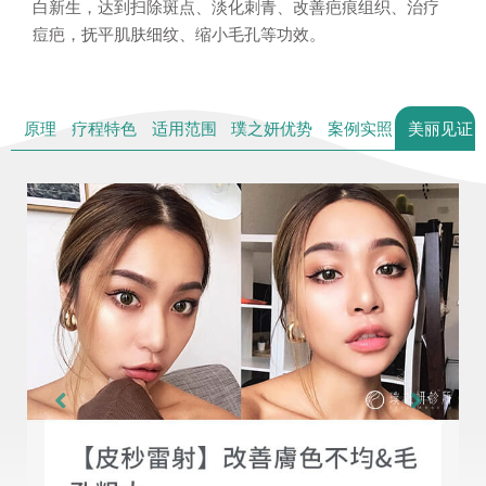
白新生，达到扫除斑点、淡化刺青、改善疤痕组织、治疗
痘疤，抚平肌肤细纹、缩小毛孔等功效。
原理
疗程特色
适用范围
璞之妍优势
案例实照
美丽见证