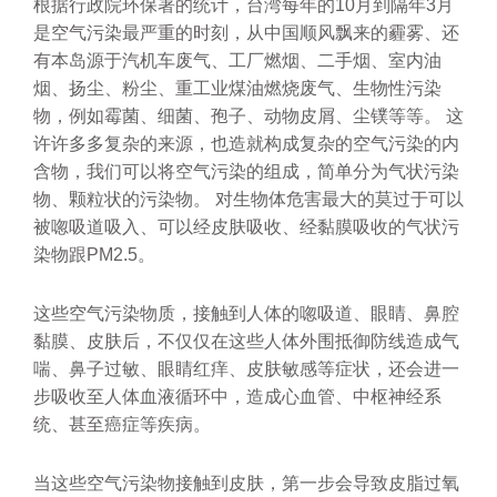
根据行政院环保署的统计，台湾每年的10月到隔年3月
是空气污染最严重的时刻，从中国顺风飘来的霾雾、还
有本岛源于汽机车废气、工厂燃烟、二手烟、室内油
烟、扬尘、粉尘、重工业煤油燃烧废气、生物性污染
物，例如霉菌、细菌、孢子、动物皮屑、尘镤等等。 这
许许多多复杂的来源，也造就构成复杂的空气污染的内
含物，我们可以将空气污染的组成，简单分为气状污染
物、颗粒状的污染物。 对生物体危害最大的莫过于可以
被唿吸道吸入、可以经皮肤吸收、经黏膜吸收的气状污
染物跟PM2.5。
这些空气污染物质，接触到人体的唿吸道、眼睛、鼻腔
黏膜、皮肤后，不仅仅在这些人体外围抵御防线造成气
喘、鼻子过敏、眼睛红痒、皮肤敏感等症状，还会进一
步吸收至人体血液循环中，造成心血管、中枢神经系
统、甚至癌症等疾病。
当这些空气污染物接触到皮肤，第一步会导致皮脂过氧