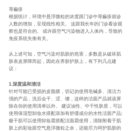
荨痲疹
根据统计，环境中悬浮微粒的浓度跟门诊中荨痲疹就诊
人数的增加，呈现线性相关。 这跟我长年的门诊看诊观
察也是符合的。 或许跟空气污染物进入人体内，导致的
免疫系统失衡有关。
从上述可知，空气污染对肌肤的危害，多数是从破坏肌
肤表皮屏障而起，因此在养肤护肤上，有下列几点建
议：
1.深度温和清洁
针对可能已受损的皮脂膜，切记勿使用皂碱多、清洁力
强的产品，洗后会干、涩、绷，这样的洁面产品就该屏
除在你的使用清单以外。 建议油性、中干性肤质，可以
使用保湿型卸妆水搭配添加有舒缓成分的水性洁面产品;
极干肌可以使用卸妆霜搭配洁面霜使用，清除附着于肌
肤上的彩妆跟空气悬浮微粒之余，还能尽力呵护肌肤的