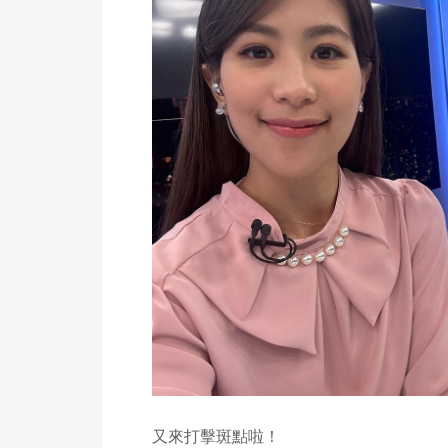
又來打擊斑點啦！