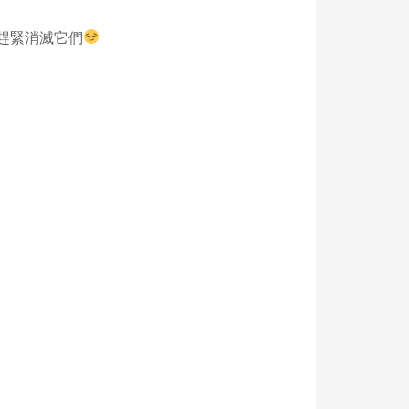
趕緊消滅它們