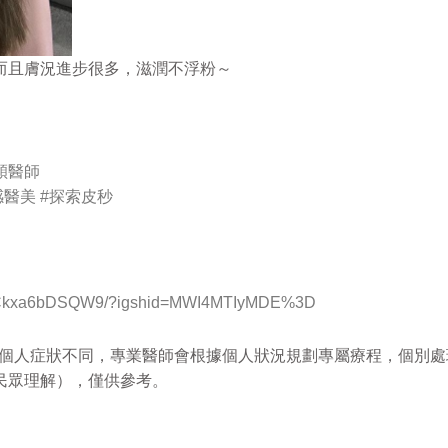
而且膚況進步很多，滋潤不浮粉～
穎醫師
感醫美
#探索皮秒
/p/Ckxa6bDSQW9/?igshid=MWI4MTIyMDE%3D
每個人症狀不同，專業醫師會根據個人狀況規劃專屬療程，個別
民眾理解），僅供參考。