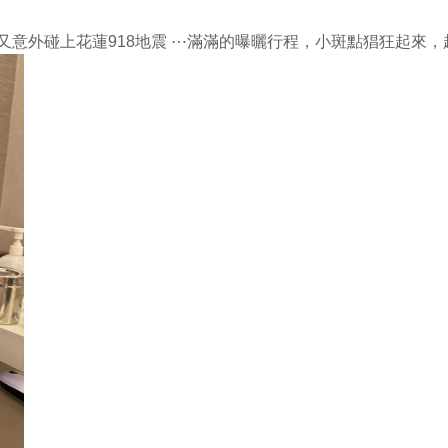
又意外碰上花蓮918地震 ⋯滿滿的曝曬行程，小斑點猖狂起來，