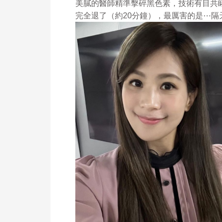
美膩的醫師精準擊碎黑色素，技術有目共
完全退了（約20分鐘），最厲害的是⋯隔