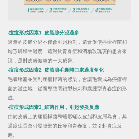
‧痘痘形成因素1_皮脂腺分泌過多
過量的皮脂分泌不僅會引起粉刺，還會促使痤瘡桿菌和
蠕形蟎增生過度，這對於青春痘和酒糟玫瑰斑的患者來
說，是對皮膚健康的一大威脅。
‧痘痘形成因素2_皮脂腺毛囊開口處過度角化
毛囊堵塞並受到痤瘡桿菌的感染，會讓毛囊成為痤瘡桿
菌的滋生地，從而導致閉鎖型粉刺和囊腫型青春痘的形
成。
‧痘痘形成因素3_細菌作用，引起發炎反應
由於皮膚上的痤瘡桿菌和蠕形蟎以皮脂和皮屑為食，其
過度生長會引發臉部的丘疹和青春痘，並引起炎症反
應。