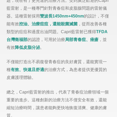
題，現在有了更先進的治療方法。受到廣泛歡迎的Capri
藍雷射，是一種專門針對青春痘和皮脂腺問題的雷射儀
器。這種雷射採用
雙波長1450nm+450nm
的設計，不僅
能有效
控油、治療痘痘，還能殺菌滅菌
，從而改善各種
類型的痘痘和過度出油問題。Capri藍雷射已獲得
TFDA
台灣衛福部
的認證，可用於治療
局部青春痘、痤瘡
，並
有效
降低皮脂分泌
。
不僅能打造出不易復發青春痘的良好膚質，還能實現一
種
有效、快速且舒適
的治療方式，為患者提供更優質的
皮膚護理體驗。
總之，Capri藍雷射的推出，代表了青春痘治療領域一個
重要的進步。這種創新的治療方法不僅安全有效，還能
縮短治療時間，讓患者能夠更快地恢復清爽、健康的膚
質。