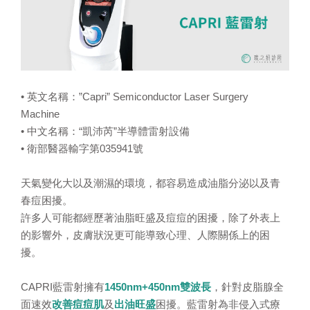
• 英文名稱：”Capri” Semiconductor Laser Surgery
Machine
• 中文名稱：“凱沛芮”半導體雷射設備
• 衛部醫器輸字第035941號
天氣變化大以及潮濕的環境，都容易造成油脂分泌以及青
春痘困擾。
許多人可能都經歷著油脂旺盛及痘痘的困擾，除了外表上
的影響外，皮膚狀況更可能導致心理、人際關係上的困
擾。
CAPRI藍雷射擁有
1450nm+450nm雙波長
，針對皮脂腺全
面速效
改善痘痘肌
及
出油旺盛
困擾。藍雷射為非侵入式療