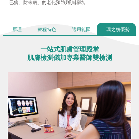
已病、防未病」的老化預防判讀輔助。
原理
療程特色
適用範圍
璞之妍優勢
一站式肌膚管理殿堂
肌膚檢測儀加專業醫師雙檢測