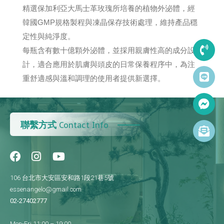
精選保加利亞大馬士革玫瑰所培養的植物外泌體，經
韓國GMP規格製程與凍晶保存技術處理，維持產品穩
定性與純淨度。
每瓶含有數十億顆外泌體，並採用親膚性高的成分設
計，適合應用於肌膚與頭皮的日常保養程序中，為注
重舒適感與溫和調理的使用者提供新選擇。
聯繫方式
Contact Info
106 台北市大安區安和路1段21巷5號
essenangelo@gmail.com
02-27402777
Mon-Fri 11:00 – 19:00