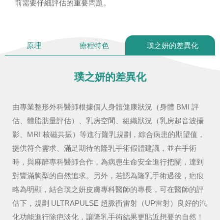
前需要仔細評估的重要問題。
原理
療程特色
璞之妍的差異化
璞之妍的差異化
由專業整形外科醫師根據個人身體健康狀況（身體 BMI 評
估、體脂肪量評估）、乳房空間、組織狀況（乳房超音波攝
影、MRI 核磁共振）等進行隆乳規劃，綜合病患的期望值，
提供符合需求、滿足期待的隆乳手術假體建議，並在手術
時，與麻醉專科醫師合作，為病患生命安全進行把關，達到
對豐滿胸型的自然追求。另外，若認為隆乳手術過後，疤痕
略為明顯，結合璞之妍皮膚專科醫師的專長，可在醫師的評
估下，規劃 ULTRAPULSE 超脈衝雷射（UP雷射）良好的汽
化功能進行除疤淡化，讓隆乳手術結果更貼近想要的自然！