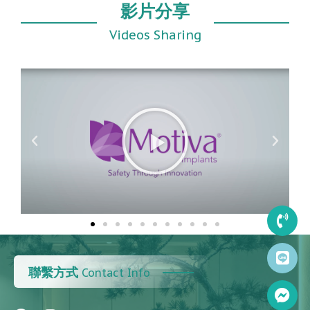
影片分享
Videos Sharing
聯繫方式
Contact Info