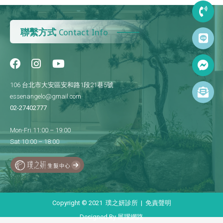
聯繫方式
Contact Info
106 台北市大安區安和路1段21巷5號
essenangelo@gmail.com
02-27402777
Mon-Fri 11:00 – 19:00
Sat 10:00 – 18:00
Copyright © 2021 璞之妍診所 |
免責聲明
Designed By
展躍網路